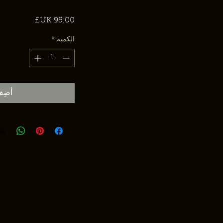
السعر
الكمية
*
أضِف