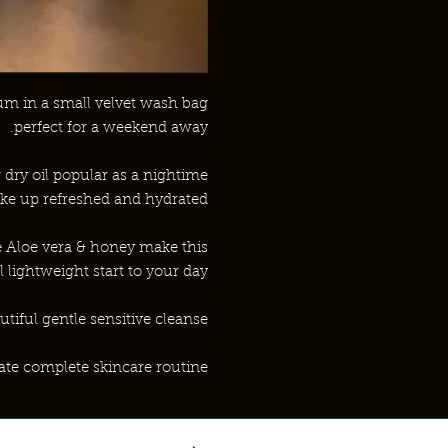
m in a small velvet wash bag
perfect for a weekend away.
 dry oil popular as a nightime
ake up refreshed and hydrated.
e Aloe vera & honey make this
l lightweight start to your day.
tiful gentle sensitive cleanse
ate complete skincare routine.