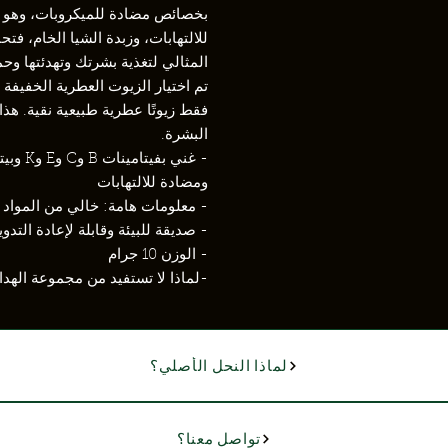
بخصائص مضادة للميكروبات، وهو م
للالتهابات، وزبدة الشيا الخام، فت
المثالي لتغذية بشرتك وتهدئتها وحما
تم اختيار الزيوت العطرية الخفيفة 
فقط زيوتًا عطرية طبيعية نقية. هذ
البشرة.
- غني ب
ومضادة للالتهابات
- معلومات هامة: خالي من المواد ال
-
صديقة للبيئة وقابلة لإعادة التدو
- الوزن 10 جرام
-لماذا لا تستفيد من مجموعة الهدايا 
لماذا النحل الأصلي؟
تواصل معنا؟