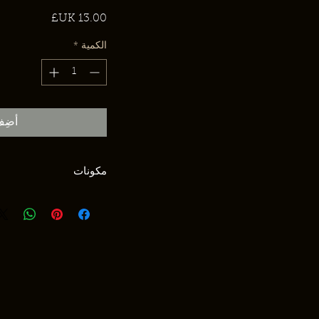
السعر
الكمية
*
أضِف
مكونات
المكونات مرطب شفاه بالع
زبدة جوز الهند الخام العض
الحلو (برونوس أميجدالوس
العسل من زهور وادي التويد 
زبدة الشيا العضوية الخام (
اللوز العطري، زيت البرغم
ومنتج أخلاقي، مشتق من م
المواد المسببة للحساسية؛ ا