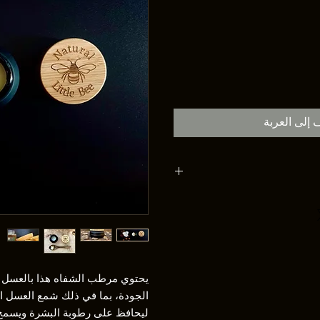
 إلى العربة
سل واللوز
وية (كوكوس نوسيفيرا)، وزيت اللوز
 دولسيس)،
زيت الأرغان (Arginiaspinosa)، شمع العسل الأبيض (شمع
البرية المحلية)
زبدة الشيا العضوية الخام)، زيت
يحتوي مرطب الشفاه هذا بالعسل و
وت العطري، عطر جوز الهند (مصدر
الجودة، بما في ذلك شمع العسل ال
كونات طبيعية)
ليحافظ على رطوبة البشرة ويسمح 
لليمونين، لينالول، كحول البنزيل،