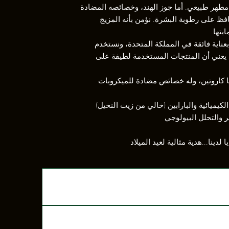
طهر طبيعي. أما جوز الهند، وخصائصه المضادة
حافظ على رطوبة البشرة. نؤمن بأنه المزيج
يتها.
بعناية فائقة في المملكة المتحدة، ونستخدم
ا يعني أن المنتجات المستخدمة لطيفة على
فيتامينات B وC وE وK وبيتا كاروتين، وله خصائص مضادة للميكروبات
كيميائية والبارابين (خالي من زيت النخيل)
ير والتحلل البيولوجي
لدينا...هدية مثالية لعيد الميلاد