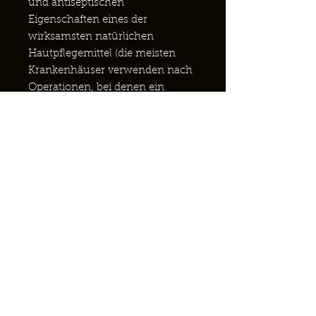
und antiseptischen
Eigenschaften eines der
wirksamsten natürlichen
Hautpflegemittel (die meisten
Krankenhäuser verwenden nach
Operationen, bei denen ein
hohes Infektionsrisiko vermutet
wird, immer noch
Honigverbände). Honig ist ein
wunderbarer
Feuchtigkeitsspender und hilft,
die Haut dank seiner natürlichen
Feuchthalteeigenschaften feucht,
aber nicht fettig zu halten.
Schwarzer Bienenhonig ist etwas
anders: Dermatologische Studien
haben gezeigt, dass er in allen
Bereichen wirksamer ist! Unser
Schwarzer-Bienen-Projekt zielt