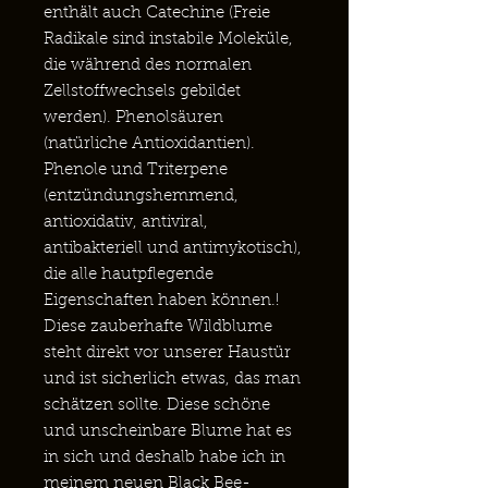
enthält auch Catechine (Freie
Radikale sind instabile Moleküle,
die während des normalen
Zellstoffwechsels gebildet
werden). Phenolsäuren
(natürliche Antioxidantien).
Phenole und Triterpene
(entzündungshemmend,
antioxidativ, antiviral,
antibakteriell und antimykotisch),
die alle hautpflegende
Eigenschaften haben können.!
Diese zauberhafte Wildblume
steht direkt vor unserer Haustür
und ist sicherlich etwas, das man
schätzen sollte. Diese schöne
und unscheinbare Blume hat es
in sich und deshalb habe ich in
meinem neuen Black Bee-