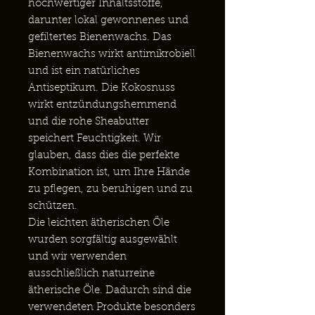
hochwertiger Inhaltsstoffe,
darunter lokal gewonnenes und
gefiltertes Bienenwachs. Das
Bienenwachs wirkt antimikrobiell
und ist ein natürliches
Antiseptikum. Die Kokosnuss
wirkt entzündungshemmend
und die rohe Sheabutter
speichert Feuchtigkeit. Wir
glauben, dass dies die perfekte
Kombination ist, um Ihre Hände
zu pflegen, zu beruhigen und zu
schützen.
Die leichten ätherischen Öle
wurden sorgfältig ausgewählt
und wir verwenden
ausschließlich naturreine
ätherische Öle. Dadurch sind die
verwendeten Produkte besonders