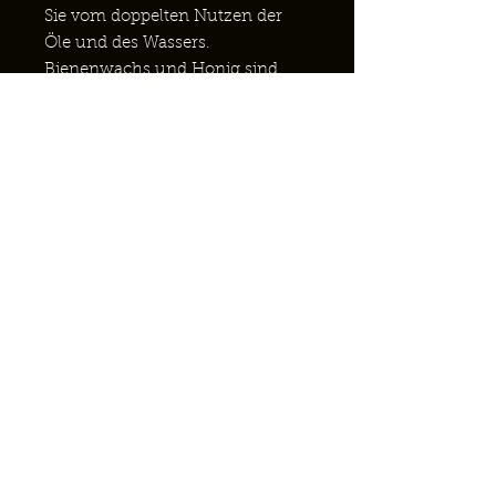
Sie vom doppelten Nutzen der
Öle und des Wassers.
Bienenwachs und Honig sind
Feuchthaltemittel. Ein
Feuchthaltemittel ist eine
Substanz, die die Zellen bei der
Aufnahme von Wasser
unterstützt, um die Zellen zu
hydratisieren. Dies hilft, den
Zellabbau zu verlangsamen und
sie gesund zu halten. Es hilft
auch, Rötungen zu reduzieren
und Juckreiz bei gereizter Haut
zu stoppen. Diese
feuchtigkeitsspendende
Eigenschaft sowie die
antibakteriellen, mikrobiellen und
pilzhemmenden Eigenschaften
von Honig und Bienenwachs