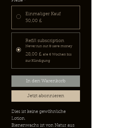
Preise
*
Einmaliger Kauf
30,00 £
Refill subscription
Never run out & save money
28,00 £
alle 6 Wochen bis
zur Kündigung
In den Warenkorb
Jetzt abonnieren
Dies ist keine gewöhnliche
Lotion.
Bienenwachs ist von Natur aus