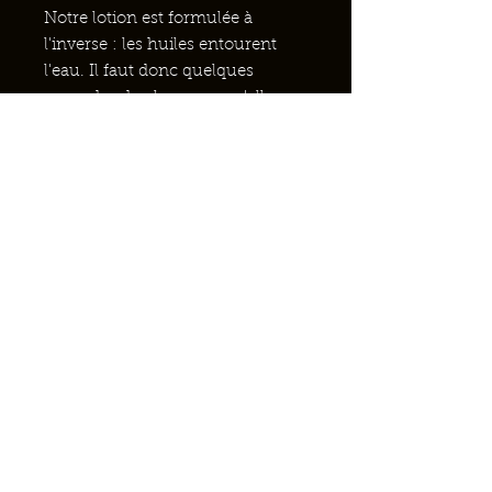
Notre lotion est formulée à
l'inverse : les huiles entourent
l'eau. Il faut donc quelques
secondes de plus pour qu'elle
pénètre, mais une fois absorbée,
vous bénéficiez des bienfaits
combinés des huiles et de l'eau.
La cire d'abeille et le miel sont des
humectants. Un humectant est
une substance qui aide les
cellules à absorber l'eau pour les
hydrater. Cela ralentit la
dégradation des cellules et les
maintient en bonne santé. Il aide
également à réduire les rougeurs
et à soulager les démangeaisons
des peaux irritées. Cette propriété
humectante ainsi que les