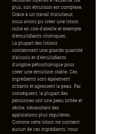
sensibles sujettes à l'eczéma. De
plus, son émulsion est complexe.
Grâce à un travail minutieux,
nous avons pu créer une lotion
riche en cire d'abeille et exempte
d'émulsifiants chimiques.
La plupart des lotions
contiennent une grande quantité
d'alcools et d'émulsifiants
d'origine pétrochimique pour
créer une émulsion stable. Ces
ingrédients sont également
irritants et agressent la peau. Par
conséquent, la plupart des
personnes ont une peau irritée et
sèche, nécessitant des
applications plus régulières.
Comme cette lotion ne contient
aucun de ces ingrédients, vous