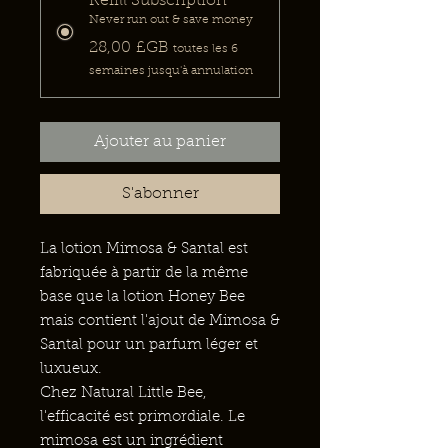
Refill Subscription
Never run out & save money
28,00 £GB
toutes les 6
semaines jusqu'à annulation
Ajouter au panier
S'abonner
La lotion Mimosa & Santal est
fabriquée à partir de la même
base que la lotion Honey Bee
mais contient l'ajout de Mimosa &
Santal pour un parfum léger et
luxueux.
Chez Natural Little Bee,
l'efficacité est primordiale. Le
mimosa est un ingrédient