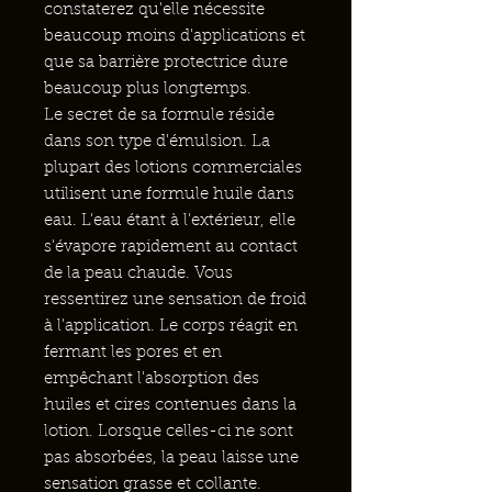
constaterez qu'elle nécessite
beaucoup moins d'applications et
que sa barrière protectrice dure
beaucoup plus longtemps.
Le secret de sa formule réside
dans son type d'émulsion. La
plupart des lotions commerciales
utilisent une formule huile dans
eau. L'eau étant à l'extérieur, elle
s'évapore rapidement au contact
de la peau chaude. Vous
ressentirez une sensation de froid
à l'application. Le corps réagit en
fermant les pores et en
empêchant l'absorption des
huiles et cires contenues dans la
lotion. Lorsque celles-ci ne sont
pas absorbées, la peau laisse une
sensation grasse et collante.