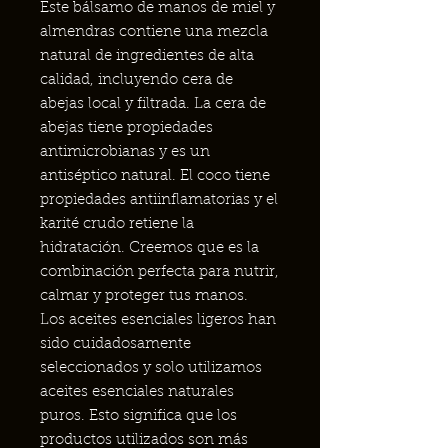
Este bálsamo de manos de miel y
almendras contiene una mezcla
natural de ingredientes de alta
calidad, incluyendo cera de
abejas local y filtrada. La cera de
abejas tiene propiedades
antimicrobianas y es un
antiséptico natural. El coco tiene
propiedades antiinflamatorias y el
karité crudo retiene la
hidratación. Creemos que es la
combinación perfecta para nutrir,
calmar y proteger tus manos.
Los aceites esenciales ligeros han
sido cuidadosamente
seleccionados y solo utilizamos
aceites esenciales naturales
puros. Esto significa que los
productos utilizados son más