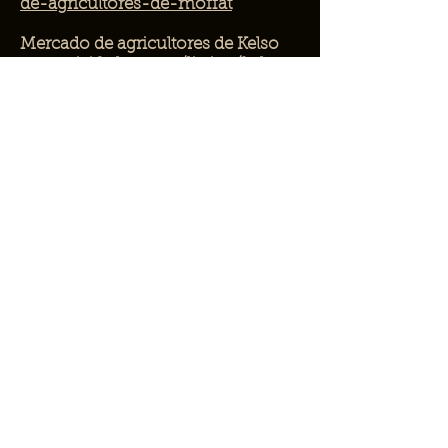
de-agricultores-de-moffat
Mercado de agricultores de Kelso
www.visitkelso.com/listing/kelso-
farmers-market
Mercado de Pitlochry
www.pitlochrymarket.co.uk
Mercado del corazón
www.theheartlandmarket.co.uk
¿POR QUÉ ABEJAS NATIVAS?
¿PONERSE EN CONTACTO?
ASOCIACIÓN CON EL NHS
ESTUDIO DE LAS ABEJAS
BLOG