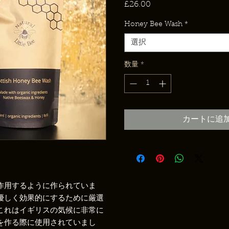
£26.00
価
格
Honey Bee Wash
*
選択
数量
*
カートに追
作用するように作られていま
優しく効果的にするために厳選
これはイギリスの気候に非常に
を作る際に使用されていまし