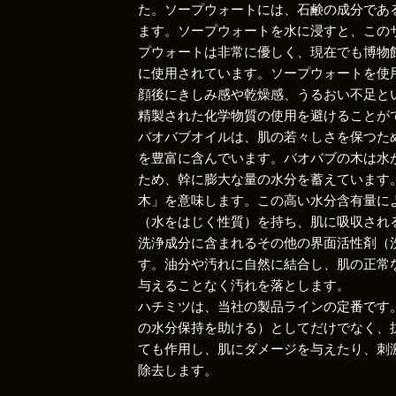
た。ソープウォートには、石鹸の成分であ
ます。ソープウォートを水に浸すと、この
プウォートは非常に優しく、現在でも博物
に使用されています。ソープウォートを使
顔後にきしみ感や乾燥感、うるおい不足と
精製された化学物質の使用を避けることが
バオバブオイルは、肌の若々しさを保つた
を豊富に含んでいます。バオバブの木は水
ため、幹に膨大な量の水分を蓄えています
木」を意味します。この高い水分含有量に
（水をはじく性質）を持ち、肌に吸収され
洗浄成分に含まれるその他の界面活性剤（
す。油分や汚れに自然に結合し、肌の正常
与えることなく汚れを落とします。
ハチミツは、当社の製品ラインの定番です
の水分保持を助ける）としてだけでなく、
ても作用し、肌にダメージを与えたり、刺
除去します。