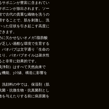
るサポニンが豊富に含まれてい
サポニンが放出されます。ソー
館で古代の貴重な織物を洗うの
用することで、肌を刺激し、洗
いった症状を引き起こす高度に
できます。
めに欠かせないオメガ3脂肪酸
が乏しい過酷な環境で生育する
。バオバブは文字通り「生命の
より、バオバブオイルは疎水性
ると非常に効果的です。
洗浄剤）はすべて天然由来で
な機能、pH値、構造に影響を
。洗顔料の中では、保湿剤（肌
抗菌・抗微生物・抗真菌剤とし
激を与えたりする前に病原菌を