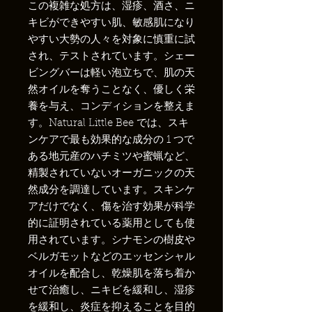
この複雑な処方は、湿疹、酒さ、ニ
キビができやすい肌、敏感肌になり
やすい大勢の人々を対象に慎重に試
され、テストされています。シェー
ビングバーは軽い泡立ちで、肌の天
然オイルを奪うことなく、優しく栄
養を与え、コンディションを整えま
す。Natural Little Bee では、スキ
ンケアで最も効果的な成分の 1 つで
ある地元産のハチミツや蜜蝋など、
精製されていないオーガニックの天
然成分を調達しています。スキンケ
アだけでなく、傷を治す効果が科学
的に証明されている薬用としても使
用されています。シナモンの樹皮や
ベルガモットなどのエッセンシャル
オイルを配合し、乾燥肌を落ち着か
せて治癒し、ニキビを緩和し、湿疹
を緩和し、炎症を抑えることを目的