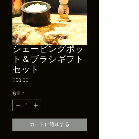
シェービングポッ
ト＆ブラシギフト
セット
£38.00
価
格
数量
*
カートに追加する