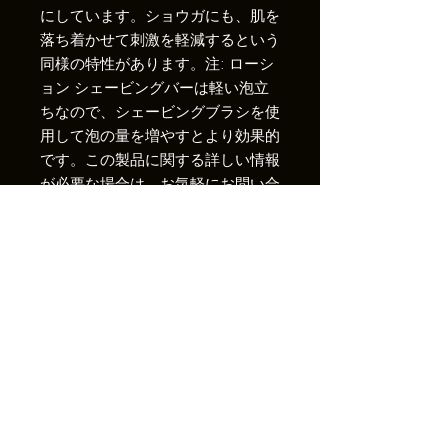
にしています。ショウガにも、肌を
落ち着かせて刺激を軽減するという
同様の特性があります。注: ローシ
ョン シェービングバーは軽い泡立
ちなので、シェービングブラシを使
用して泡の量を増やすとより効果的
です。この製品に関する詳しい情報
が必要な場合は、お気軽にお問い合
わせください。
-ビタミンB、C、E、K、ベータカ
ロチンが豊富で、抗菌作用と抗炎症
作用があります。
-重要な情報- 化学物質、パラベン
（パーム油不使用）を含まず、環境
に優しい製品です。