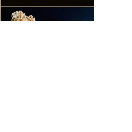
大黄蜂金条-大号
價格
£24.00