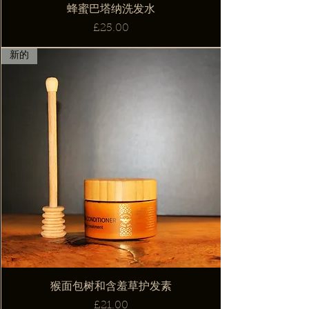
蜂蜜巴塔纳洗发水
價格
£25.00
新的
猴面包树和含羞草护发素
價格
£21.00