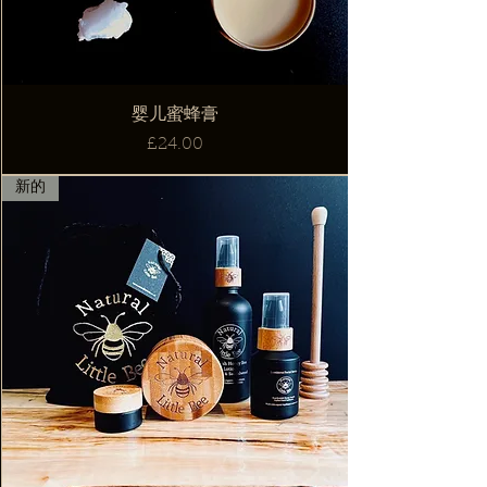
婴儿蜜蜂膏
價格
£24.00
新的