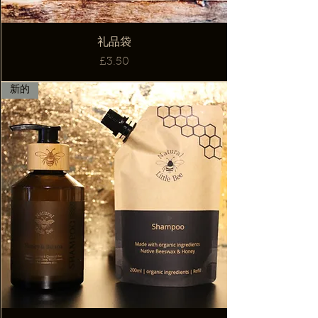
礼品袋
價格
£3.50
新的