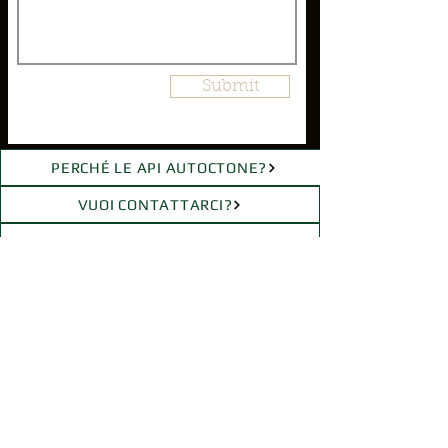
Submit
PERCHÉ LE API AUTOCTONE?
VUOI CONTATTARCI?
PARTNERSHIP CON IL SSN
STUDIO SULLE API
BLOG