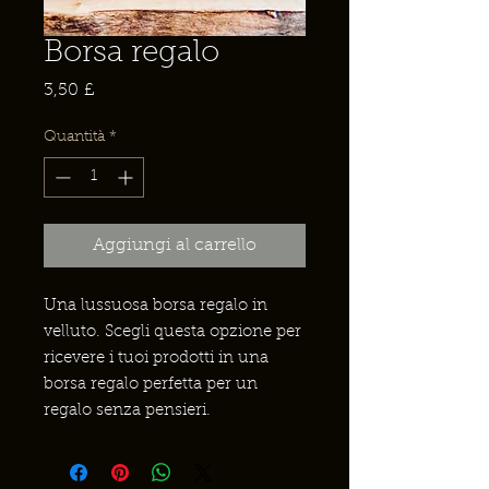
Borsa regalo
Prezzo
3,50 £
Quantità
*
Aggiungi al carrello
Una lussuosa borsa regalo in
velluto. Scegli questa opzione per
ricevere i tuoi prodotti in una
borsa regalo perfetta per un
regalo senza pensieri.