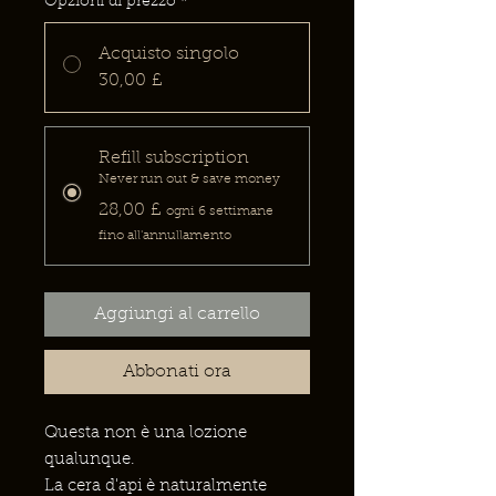
Opzioni di prezzo
*
Acquisto singolo
30,00 £
Refill subscription
Never run out & save money
28,00 £
ogni 6 settimane
fino all'annullamento
Aggiungi al carrello
Abbonati ora
Questa non è una lozione
qualunque.
La cera d'api è naturalmente