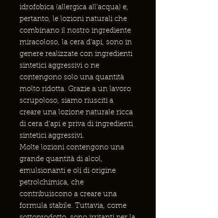
idrofobica (allergica all'acqua) e,
pertanto, le lozioni naturali che
combinano il nostro ingrediente
miracoloso, la cera d'api, sono in
genere realizzate con ingredienti
sintetici aggressivi o ne
contengono solo una quantità
molto ridotta. Grazie a un lavoro
scrupoloso, siamo riusciti a
creare una lozione naturale ricca
di cera d'api e priva di ingredienti
sintetici aggressivi.
Molte lozioni contengono una
grande quantità di alcol,
emulsionanti e oli di origine
petrolchimica, che
contribuiscono a creare una
formula stabile. Tuttavia, come
sottoprodotto, sono irritanti per la