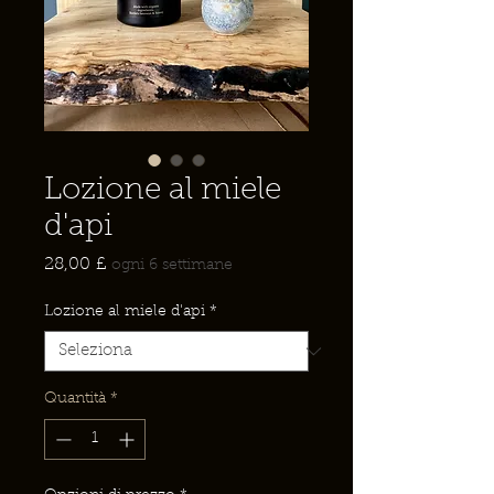
Lozione al miele
d'api
Prezzo
28,00 £
ogni 6 settimane
Lozione al miele d'api
*
Quantità
*