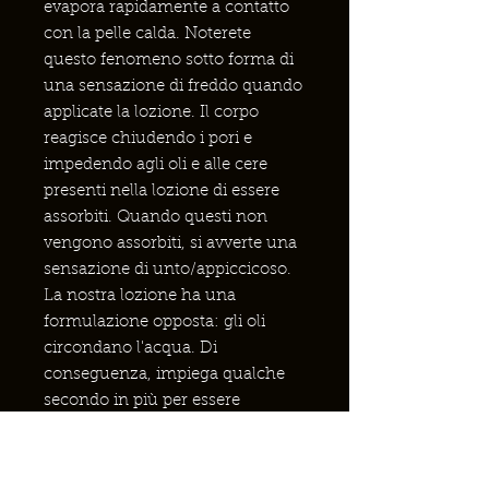
evapora rapidamente a contatto
con la pelle calda. Noterete
questo fenomeno sotto forma di
una sensazione di freddo quando
applicate la lozione. Il corpo
reagisce chiudendo i pori e
impedendo agli oli e alle cere
presenti nella lozione di essere
assorbiti. Quando questi non
vengono assorbiti, si avverte una
sensazione di unto/appiccicoso.
La nostra lozione ha una
formulazione opposta: gli oli
circondano l'acqua. Di
conseguenza, impiega qualche
secondo in più per essere
assorbita, ma quando ciò avviene,
si ottiene il doppio beneficio degli
oli e dell'acqua. La cera d'api e il