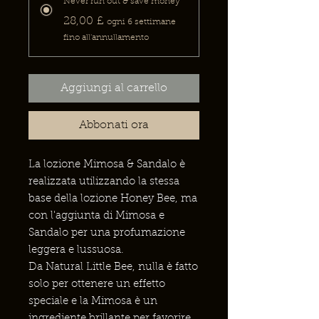
Never run out & save money
28,00 £
ogni 6 settimane
fino all'annullamento
Aggiungi al carrello
Abbonati ora
La lozione Mimosa & Sandalo è
realizzata utilizzando la stessa
base della lozione Honey Bee, ma
con l'aggiunta di Mimosa e
Sandalo per una profumazione
leggera e lussuosa.
Da Natural Little Bee, nulla è fatto
solo per ottenere un effetto
speciale e la Mimosa è un
ingrediente brillante per favorire