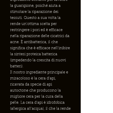
la guarigione, poiché aiuta a
stimolare la riparazione dei
tessuti. Questo a sua volta la
rende un'ottima scelta per
restringere i pori ed è efficace
nella riparazione delle cicatrici da
acne. È antibatterica, il che
significa che è efficace nell'inibire
la sintesi proteica batterica
(impedendo la crescita di nuovi
batteri).
Il nostro ingrediente principale e
miracoloso è la cera d'api,
ricavata da specie di api
autoctone che producono la
migliore cera per la cura della
pelle. La cera d'api è idrofobica
(allergica all'acqua), il che la rende