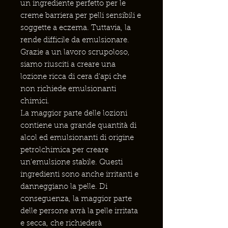
un ingrediente perfetto per le
creme barriera per pelli sensibili e
soggette a eczema. Tuttavia, la
rende difficile da emulsionare.
Grazie a un lavoro scrupoloso,
siamo riusciti a creare una
lozione ricca di cera d'api che
non richiede emulsionanti
chimici.
La maggior parte delle lozioni
contiene una grande quantità di
alcol ed emulsionanti di origine
petrolchimica per creare
un'emulsione stabile. Questi
ingredienti sono anche irritanti e
danneggiano la pelle. Di
conseguenza, la maggior parte
delle persone avrà la pelle irritata
e secca, che richiederà