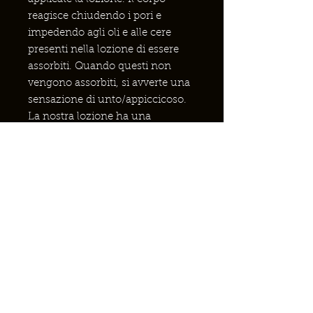
reagisce chiudendo i pori e
impedendo agli oli e alle cere
presenti nella lozione di essere
assorbiti. Quando questi non
vengono assorbiti, si avverte una
sensazione di unto/appiccicoso.
La nostra lozione ha una
formulazione opposta: gli oli
circondano l'acqua. Di
conseguenza, impiega qualche
secondo in più per essere
assorbita, ma quando ciò avviene,
si ottiene il doppio beneficio degli
oli e dell'acqua. La cera d'api e il
miele sono umettanti. Un
umettante è una sostanza che
aiuta le cellule ad assorbire
l'acqua per idratarle. Questo aiuta